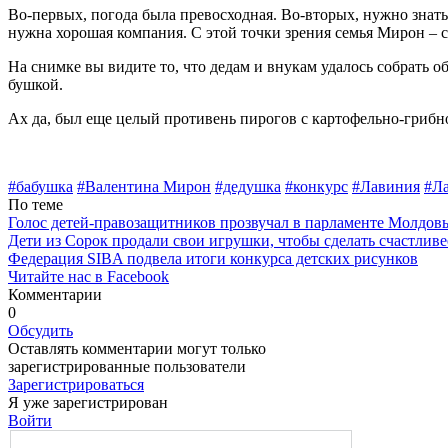
Во-первых, погода была превос­ходная. Во-вторых, нужно знать, 
нужна хорошая компания. С этой точки зрения семья Мирон – с
На снимке вы видите то, что дедам и внукам удалось собрать о
бушкой.
Ах да, был еще целый противень пирогов с картофельно-грибн
#бабушка
#Валентина Мирон
#дедушка
#конкурс
#Лавиния
#Л
По теме
Голос детей-правозащитников прозвучал в парламенте Молдов
Дети из Сорок продали свои игрушки, чтобы сделать счастливе
Федерация SIBA подвела итоги конкурса детских рисунков
Читайте нас в Facebook
Комментарии
0
Обсудить
Оставлять комментарии могут только
зарегистрированные пользователи
Зарегистрироваться
Я уже зарегистрирован
Войти