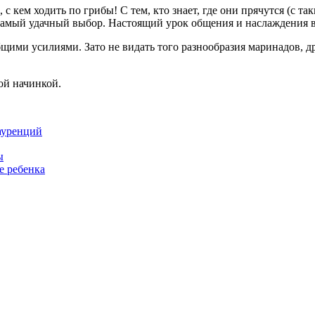
с кем ходить по грибы! С тем, кто знает, где они прячутся (с та
амый удач­ный выбор. Настоящий урок общения и наслаж­дения в
бщими усилиями. Зато не ви­дать того разнообразия маринадов, 
ой начинкой.
ауренций
ы
е ребенка