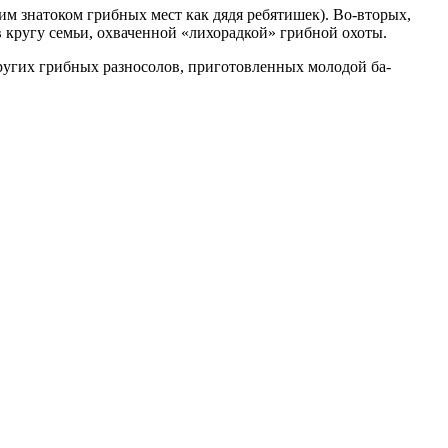
­ким знатоком грибных мест как дядя ребяти­шек). Во-вторых,
 кругу семьи, охваченной «лихорадкой» грибной охоты.
других гриб­ных разносолов, приготовленных молодой ба­