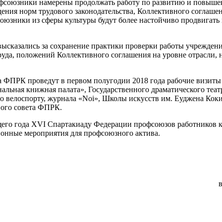
фсоюзники намерены про­должать работу по развитию и повышен
дения норм трудового зако­нодательства, Коллективного со­глаш
юзники из сферы культуры бу­дут более настойчиво продви­гать 
высказались за сохранение прак­тики проверки работы учрежде­
труда, положений Коллективно­го соглашения на уровне отрас­ли,
 ФПРК проведут в первом по­лугодии 2018 года рабочие ви­зиты 
альная книжная палата», Го­сударственного драматического теа
 велоспорту, журнала «Noi», Шко­лы искусств им. Еуджена Коки,
ого сове­та ФПРК.
ущего года XVI Спартакиаду Фе­дерации профсоюзов работников 
онные мероприятия для профсоюзного актива.