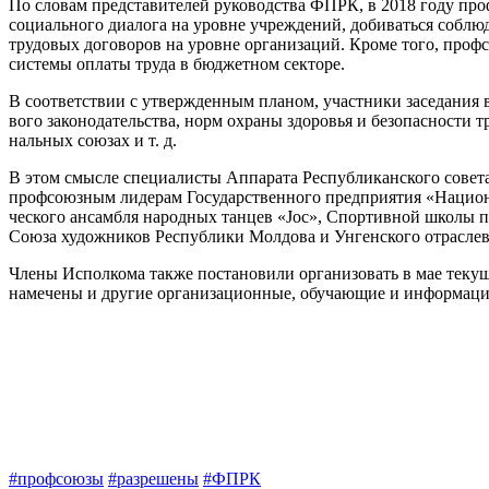
По словам представителей руководства ФПРК, в 2018 году про
социального диалога на уров­не учреждений, добиваться соб­лю
трудовых договоров на уровне организаций. Кроме того, профсо
системы оплаты труда в бюд­жетном секторе.
В соответствии с утвержден­ным планом, участники заседания 
вого законодательства, норм ох­раны здоровья и безопасности 
нальных союзах и т. д.
В этом смысле специалисты Аппарата Республиканского со­вета
профсоюзным лидерам Госу­дарственного предприятия «На­цион
ческого ансамбля народных тан­цев «Joc», Спортивной школы по
Союза ху­дожников Республики Молдова и Унгенского отраслев
Члены Исполкома также пос­тановили организовать в мае те­к
наме­чены и другие организационные, обучающие и информаци
#профсоюзы
#разрешены
#ФПРК