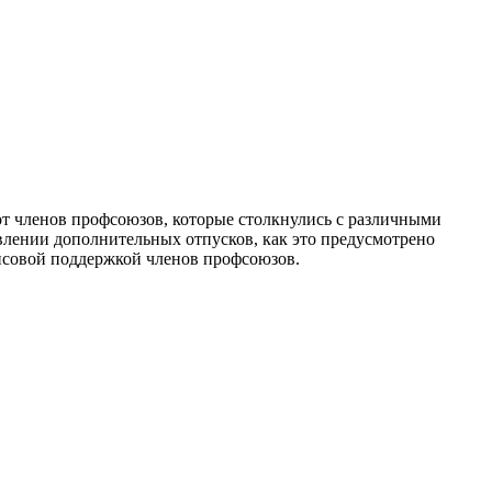
т членов профсоюзов, которые столк­нулись с различными
влении дополнительных отпусков, как это предусмот­рено
ансовой под­держкой членов профсоюзов.