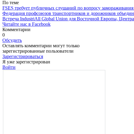
По теме
FSEȘ требует публичных слушаний по вопросу замораживания 
Федерация профсоюзов транспортников и дорожников объедини
Встреча IndustriAll Global Union для Восточной Европы, Центр
Читайте нас в Facebook
Комментарии
0
Обсудить
Оставлять комментарии могут только
зарегистрированные пользователи
Зарегистрироваться
Я уже зарегистрирован
Войти