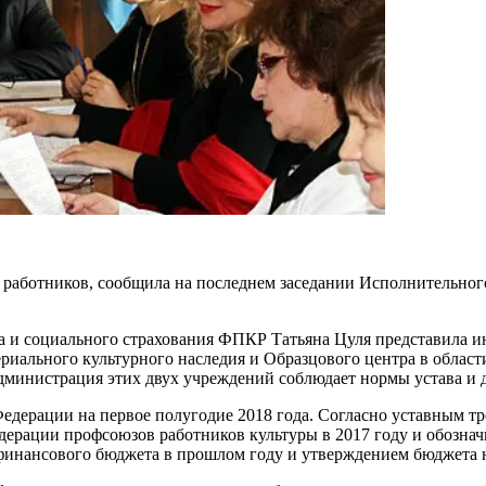
 работников, сообщила на пос­леднем заседании Исполнитель­но
ета и социального страхования ФПКР Татьяна Цуля представила 
­риального культурного наследия и Образцового центра в облас
дми­нистрация этих двух учреждений соблюдает нормы устава и д
Федерации на первое полуго­дие 2018 года. Согласно уставным т
е­дерации профсоюзов работни­ков культуры в 2017 году и обоз­нач
 финансового бюджета в про­шлом году и утверждением бюд­жета