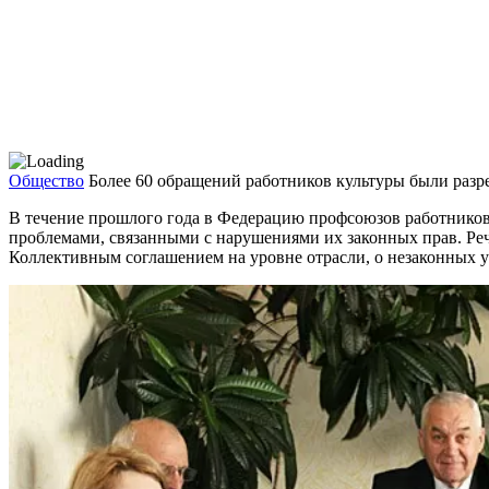
Общество
Более 60 обращений работников культуры были разр
В течение прошлого года в Федерацию профсоюзов ра­ботников
пробле­мами, связанными с наруше­ниями их законных прав. Ре
Коллективным соглаше­нием на уровне отрасли, о не­законных 