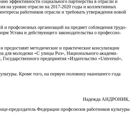
ию эффективности со­циального партнерства в отрасли и
ения на уровне отрасли на 2017-2020 годы и коллективных
интересы работников отрас­ли и требовать утверждения но­вой
ний и профсоюзных организаций на предмет соблюдения трудо­
 норм Устава и действующего законодательства о профессио­
и предоставят методичес­кие и практические консульта­ции
тра для молодежи «С улицы Роз», Национального академи­
 Го­сударственного предприятия «Из­дательство «Universul»,
культуры. Кроме того, на первую половину нынешнего года
Надежда АНДРОНИК,
вице-председатель Федерации профсоюзов работников культуры