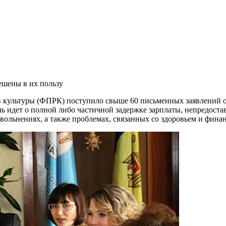
ешены в их пользу
 культуры (ФПРК) поступило свыше 60 пись­менных заявлений о
чь идет о полной либо частичной задержке зарплаты, непредо­ста
увольнениях, а так­же проблемах, связанных со здоровьем и фин