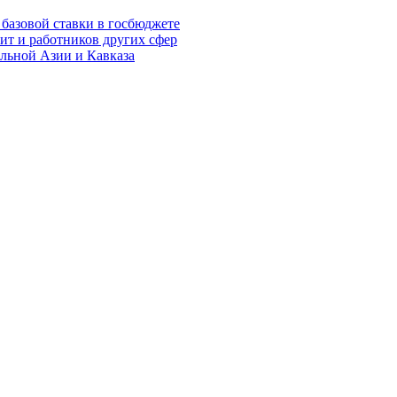
базовой ставки в госбюджете
т и работников других сфер
альной Азии и Кавказа