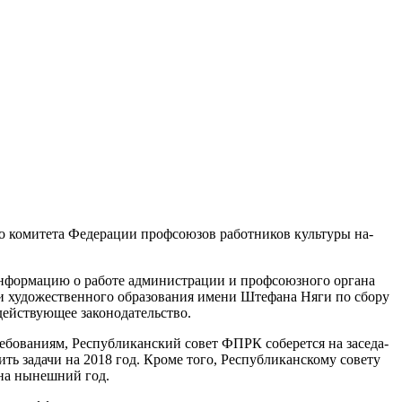
го комитета Федерации профсоюзов работников культуры на­
информацию о работе админис­трации и профсоюзного органа
­ти художественного образования имени Штефана Няги по сбору
ейс­твующее законодательство.
ребованиям, Республиканский совет ФПРК соберется на заседа­
ить задачи на 2018 год. Кро­ме того, Республиканскому сове­ту
 на нынешний год.