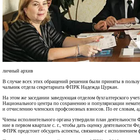
личный архив
В случае всех этих обращений решения были приняты в поль­зу
чальник отдела секретариата ФПРК Надежда Цуркан.
На этом же заседании заве­дующая отделом бухгалтерского уч
Национального центра по сохра­нению и популяризации немате
и отчислению членских профсоюз­ных взносов. По ее словам, а
Члены исполнительного орга­на утвердили план деятельнос­ти 
ние в первом квартале с. г., что­бы дать оценку деятельности Ф
ФПРК предстоит обсудить ас­пекты, связанные с исполнени­ем