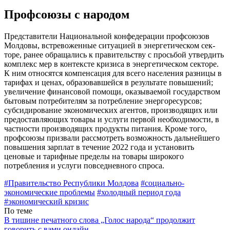
Профсоюзы с народом
Представители Национальной конфе­дерации профсоюзов
Молдовы, встрево­женные ситуацией в энергетическом сек­
торе, ранее обращались к правительству с просьбой утвердить
комплекс мер в кон­тексте кризиса в энергетическом секторе.
К ним относятся компенсация для всего населения разницы в
тарифах и ценах, образовавшейся в результате повышений;
увеличение финансовой помощи, оказываемой государством
бытовым потреби­телям за потребление энергоресурсов;
субсидирование экономических аген­тов, производящих или
предоставляющих товары и услуги первой необходимости, в
частности производящих продукты питания. Кроме того,
профсоюзы призвали рассмотреть возможность дальнейшего
повышения зарплат в течение 2022 года и установить
ценовые и тарифные пределы на товары широкого
потребления и услуги повседневного спроса.
#Правительство Республики Молдова
#социально-
экономические проблемы
#холодный период года
#экономический кризис
По теме
В тишине печатного слова „Голос народа“ продолжит
говорить с вами онлайн