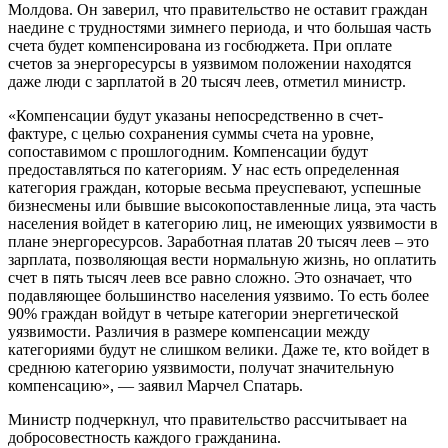
Молдова. Он заверил, что правитель­ство не оставит граждан
наедине с трудно­стями зимнего периода, и что большая часть
счета будет компенсирована из госбюд­жета. При оплате
счетов за энергоресур­сы в уязвимом положении находятся
даже люди с зарплатой в 20 тысяч леев, отметил министр.
«Компенсации будут указаны непосредственно в счет-
фактуре, с целью сохра­нения суммы счета на уровне,
сопостави­мом с прошлогодним. Компенсации будут
предоставляться по категориям. У нас есть определенная
категория граждан, которые весьма преуспевают, успешные
бизнесмены или бывшие высокопоставленные лица, эта часть
населения войдет в кате­горию лиц, не имеющих уязвимости в
плане энергоресурсов. Заработная платав 20 тысяч леев – это
зарплата, позволяющая вести нормальную жизнь, но оплатить
счет в пять тысяч леев все равно сложно. Это озна­чает, что
подавляющее большинство насе­ления уязвимо. То есть более
90% граждан войдут в четыре категории энергетической
уязвимости. Различия в размере компенса­ции между
категориями будут не слишком велики. Даже те, кто войдет в
среднюю кате­горию уязвимости, получат значительную
компенсацию», — заявил Марчел Спатарь.
Министр подчеркнул, что правительство рассчитывает на
добросовестность каждого гражданина.