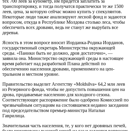
тех 700 леев за кубометр, им придется заплатить за
транспортировку, и тогда получатся практически те же 1500
леев, цена, за которую сей­час можно купить у спекулянтов.
Некоторые люди также анализируют лесной фонд и задаются
вопросом, откуда в Республике Молдова столько леса, чтобы
обеспечить всех дровами, ведь не ста­нут же вырубать все
деревья.
Ясность в этом вопросе вносит Иорданка-Родика Иорданов,
госу­дарственный секретарь Министерства окружающей
среды. «Паники быть не должно, дров достаточно», —
заявила она. Министерство окру­жающей среды в настоящее
время работает над разработкой Плана действий по
обеспечению населе­ния дровами, применимого на цен­
тральном и местном уровне.
Правительство выделит Агент­ству «Moldsilva» 64,2 млн леев
из Резервного фонда, чтобы не допустить повышения цен на
дрова, про­даваемые населению для холодного сезона.
Соответствующее распоря­жение было одобрено Комиссией по
чрезвычайным ситуациям на состоявшемся недавно заседании
под председательством премьер-министра Натальи
Гаврилица.
Значительная часть населения, те, у кого нет дровяных печей,
были шокированы высокой ценой на газ и задаются вопросом,