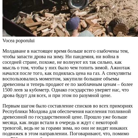
Vocea poporului
Молдаване в настоящее вре­мя больше всего озабочены тем,
чтобы запасти дрова на зиму. Ни пандемия, ни война в
соседней стране, похоже, не волнуют их так сильно, как
мысль о том, чтобы у них было чем топить зимой. Ажио­таж
начался после того, как подня­лась цена на газ. А спекулянты
воспользовались моментом, закупи­ли большие объемы
древесины и теперь продают ее по заоблачным ценам – более
1500 леев за кубо­метр. Однако государство уверяет нас, что
дрова будут для всех, и при этом по разумной цене.
Первым шагом было состав­ление списков во всех примэриях
Республики Молдова для обеспечения населения топливной
дре­весиной по государственной цене. Прошло уже больше
месяца, как люди встали в очередь и ждут с некоторой
тревогой, ведь не за горами зима, но они не видят ника­ких
подвижек в этом направлении. Поговаривают, что, помимо