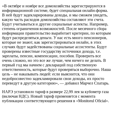
«В октябре и ноябре все домохозяйства зарегистрируются в
информационной системе, будет специальная онлайн-форма.
В ней будут задекларированы доходы, и мы сможем увидеть,
какую часть расходов домохозяйства составляют эти счета.
Будут учитываться и другие социаль­ные аспекты. Например,
степень ограниче­ния возможностей. После месячного сбора
информации правительство выработает критерии, по которым
будут распределяться деньги. У нас есть много пенсионеров,
которые не знают, как зарегистрироваться онлайн, в этих
случаях будут задействованы социальные ассистенты. Будут
про­верены известные государству источники дохода, т.е.
зарплаты, пенсии, компенсации, пособия. Проверить все
очень сложно, но это все же лучше, чем ничего не делать. В
первый год мы начнем с деклараций под собственную
ответственность, которые будут проверяться выборочно. Наша
цель – не наказывать людей: если выяснится, что они
недобросовестно задекламировали свои доходы, их просто
переведут в другую категорию», — добавил Марчел Спатарь.
НАРЭ установило тариф в размере 22,99 лея за кубометр газа
(включая НДС). Новый тариф применяется с момента
публикации соответствующего решения в «Monitorul Oficial».