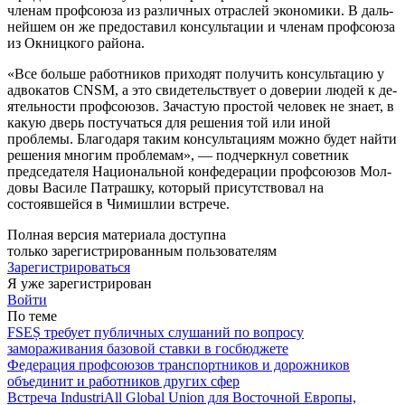
членам профсоюза из различ­ных отраслей экономики. В даль­
нейшем он же предоставил кон­сультации и членам профсоюза
из Окницкого района.
«Все больше работников при­ходят получить консультацию у
адвокатов CNSM, а это свиде­тельствует о доверии людей к де­
ятельности профсоюзов. Зачастую простой человек не знает, в
ка­кую дверь постучаться для реше­ния той или иной
проблемы. Бла­годаря таким консультациям мож­но будет найти
решения многим проблемам», — подчеркнул совет­ник
председателя Национальной конфедерации профсоюзов Мол­
довы Василе Патрашку, который присутствовал на
состоявшейся в Чимишлии встрече.
Полная версия материала доступна
только зарегистрированным пользователям
Зарегистрироваться
Я уже зарегистрирован
Войти
По теме
FSEȘ требует публичных слушаний по вопросу
замораживания базовой ставки в госбюджете
Федерация профсоюзов транспортников и дорожников
объединит и работников других сфер
Встреча IndustriAll Global Union для Восточной Европы,