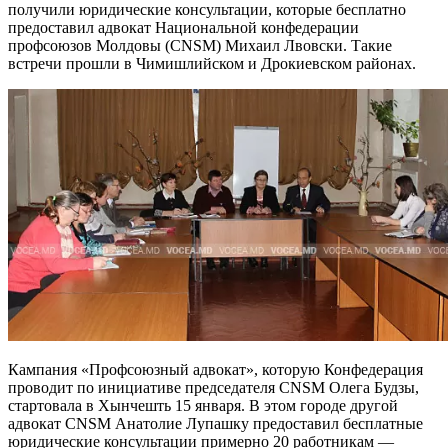
получили юридические консультации, которые бесплатно
предоставил адвокат Национальной конфедерации
профсоюзов Молдовы (CNSM) Михаил Лвовски. Такие
встречи прошли в Чимишлийском и Дрокиевском районах.
Кампания «Профсоюзный ад­вокат», которую Конфедерация
проводит по инициативе предсе­дателя CNSM Олега Будзы,
старто­вала в Хынчешть 15 января. В этом городе другой
адвокат CNSM Ана­толие Лупашку предоставил бес­платные
юридические консуль­тации примерно 20 работникам —