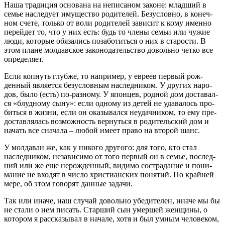
Наша традиция основана на неписаном законе: младший в
семье наследует имущество родителей. Безусловно, в конеч­
ном счете, только от воли родителей зависит к кому имен­но
перейдет то, что у них есть: будь то члены семьи или чу­жие
люди, которые обязались позаботиться о них в старости. В
этом плане молдавское законодательство довольно четко все
определяет.
Если копнуть глубже, то например, у евреев первый рож­
денный является безусловным наследником. У других наро­
дов, было (есть) по-разному. У японцев, родной дом доставал­
ся «блудному сыну»: если одному из детей не удавалось про­
биться в жизни, если он оказывался неудачником, то ему пре­
доставлялась возможность вернуться в родительский дом и
начать все сначала – любой имеет право на второй шанс.
У молдаван же, как у никого другого: для того, кто стал
наследником, независимо от того первый он в семье, послед­
ний или же еще нерожденный, видимо сострадание и пони­
мание не входят в число христианских понятий. По крайней
мере, об этом говорят данные задачи.
Так или иначе, наш случай довольно убедителен, иначе мы бы
не стали о нем писать. Старший сын умершей женщины, о
котором я рассказывал в начале, хотя и был умным челове­ком,