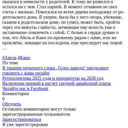
оказался в немилости у родителей. К тому же развелся и
остался ни с чем. Стал парией. В момент отчаяния он свел
счеты с жизнью. Повесился на ветке дерева неподалеку от ро­
дительского дома. Я уверен, была бы у него опора, убежище,
скажем в родительском доме, он сумел, может быть, пройти
через эти минуты слабости, затмившие ему ясность ума и
заставившие покончить с собой. С болью в сердце думаю о
том, что Абель и Каин по-прежнему рядом с нами, или же
прокля­тье, лежащее на последнем, еще преследует нас порой
…
#Авель
#Каин
По теме
В тишине печатного слова „Голос народа“ продолжит
говорить с вами онлайн
Ретроспектива 2025 года и приоритеты на 2026 год
Включение премий в расчет средней заработной платы
Читайте нас в Facebook
Комментарии
0
Обсудить
Оставлять комментарии могут только
зарегистрированные пользователи
Зарегистрироваться
Я уже зарегистрирован