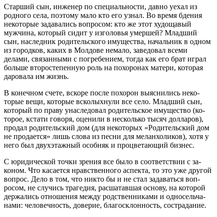
Старший сын, инженер по специальности, давно уехал из
родного села, поэтому мало кто его узнал. Во время бде­ния
некоторые задавались вопросом: кто же этот худоща­вый
мужчина, который сидит у изголовья умершей? Младший
сын, наследник родительского имущества, начальник в од­ном
из городков, каких в Молдове немало, заведовал всеми
делами, связанными с погребением, тогда как его брат играл
больше второстепенную роль на похоронах матери, которая
даровала им жизнь.
В конечном счете, вскоре после похорон выяснились неко­
торые вещи, которые всколыхнули все село. Младший сын,
который по праву унаследовал родительское имущество (ко­
торое, кстати говоря, оценили в несколько тысяч долларов),
продал родительский дом (для некоторых «Родительский дом
не продается» лишь слова из песни для меланхоликов), хотя у
него был двухэтажный особняк и процветающий бизнес.
С юридической точки зрения все было в соответствии с за­
коном. Что касается нравственного аспекта, то это уже дру­гой
вопрос. Дело в том, что никто бы и не стал задаваться воп­
росом, не случись трагедия, расшатавшая основу, на которой
держались отношения между родственниками и односельча­
нами: человечность, доверие, благосклонность, сострадание.