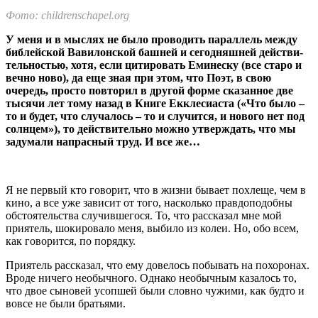
Фото: childrenschapel.org
У меня и в мыслях не было проводить параллель между
библейской Вавилонской башней и сегодняшней действи­
тельностью, хотя, если цитировать Еминеску (все ста­ро и
вечно ново), да еще зная при этом, что Поэт, в свою
очередь, просто повторил в другой форме сказанное две
тысячи лет тому назад в Книге Екклесиаста («Что было –
то и будет, что случалось – то и случится, и нового нет под
солнцем»), то действительно можно утверж­дать, что мы
задумали напрасный труд. И все же…
Я не первый кто гово­рит, что в жизни бывает похлеще, чем в
кино, а все уже зависит от того, на­сколько правдоподобны
обстоятельства случивше­гося. То, что рассказал мне мой
приятель, шокирова­ло меня, выбило из колеи. Но, обо всем,
как говорится, по по­рядку.
Приятель рассказал, что ему довелось побывать на похоро­нах.
Вроде ничего необычного. Однако необычным казалось то,
что двое сыновей усопшей были словно чужими, как буд­то и
вовсе не были братьями.