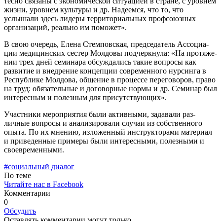
тесно связа­ны с экономической ситуацией в стране, с уровнем
жизни, уров­нем культуры и др. Надеемся, что то, что
услышали здесь ли­деры территориальных профсо­юзных
организаций, реально им поможет».
В свою очередь, Елена Стем­повская, председатель Ассоциа­
ции медицинских сестер Молдо­вы подчеркнула: «На протяже­
нии трех дней семинара обсуж­дались такие вопросы как
разви­тие и внедрение концепции сов­ременного нурсинга в
Республи­ке Молдова, общение в процессе переговоров, право
на труд: обя­зательные и договорные нормы и др. Семинар был
интерес­ным и полезным для присутс­твующих».
Участники мероприятия были активными, задавали раз­
личные вопросы и анализирова­ли случаи из собственного
опы­та. По их мнению, изложенный инструкторами материал
и при­веденные примеры были инте­ресными, полезными и
своевре­менными.
#социальный диалог
По теме
Читайте нас в Facebook
Комментарии
0
Обсудить
Оставлять комментарии могут только