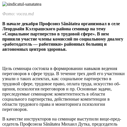
Фото: vocea.md
В начале декабря Профсоюз Sănătatea организовал в селе
Леордоайя Кэлэраш­ского района семинар на тему
«Социальное парт­нерство в трудовой сфере». В нем
приняли участие чле­ны комиссий по социально­му диалогу
«работодатель — работники» районных боль­ниц и
автономных центров здоровья.
Цель семинара состояла в формировании навыков веде­ния
переговоров в сфере труда. В течение трех дней его участ­ники
узнали о таких аспектах, как: социальное партнерство в
трудовой сфере, трудовое пра­во, оплата труда, искусство об­
щения, психология переговоров и пр. Основные задачи,
пресле­дуемые семинаром: компетен­тность в области
социального партнерства, действенные ком­петенции в
области трудового права и мониторинга психоло­гии
переговоров.
В качестве инструкторов на семинаре выступили вице-пред­
седатель Профсоюза Sănătatea Михаил Дутка, председатель