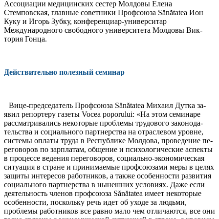
Ас­социации медицинских сестер Молдовы Елена
Стемповская, главные советники Профсою­за Sănătatea Ион
Куку и Игорь Зубку, конференциар-универси­тар
Международного свободно­го университета Молдовы Вик­
тория Гонца.
Действительно полезный семинар
Вице-председатель Профсо­юза Sănătatea Михаил Дутка за­
явил репортеру газеты Vocea poporului: «На этом семина­ре
рассматривались некоторые проблемы трудового законода­
тельства и социального парт­нерства на отраслевом уровне,
системы оплаты труда в Респуб­лике Молдова, проведение пе­
реговоров по зарплатам, обще­ние и психологические аспек­ты
в процессе ведения перегово­ров, социально-экономическая
ситуация в стране и принима­емые профсоюзами меры в це­лях
защиты интересов работни­ков, а также особенности разви­тия
социального партнерства в нынешних условиях. Даже если
деятельность членов профсоюза Sănătatea имеет некоторые
осо­бенности, поскольку речь идет об уходе за людьми,
проблемы работников все равно мало чем отличаются, все они