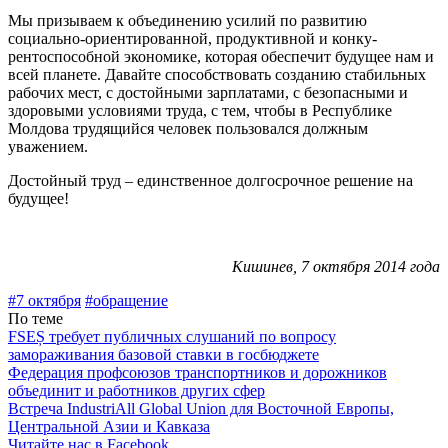
Мы призываем к объединению усилий по развитию
социально-ориентированной, продуктивной и конку­
рентоспособной экономике, которая обеспечит будущее нам и
всей планете. Давайте способствовать созданию стабильных
рабочих мест, с достойными зарплатами, с безопасными и
здоровыми условиями труда, с тем, что­бы в Республике
Молдова трудящийся человек пользо­вался должным
уважением.
Достойный труд – единственное долгосрочное реше­ние на
будущее!
Кишинев, 7 октября 2014 года
#7 октября
#обращение
По теме
FSEȘ требует публичных слушаний по вопросу
замораживания базовой ставки в госбюджете
Федерация профсоюзов транспортников и дорожников
объединит и работников других сфер
Встреча IndustriAll Global Union для Восточной Европы,
Центральной Азии и Кавказа
Читайте нас в Facebook