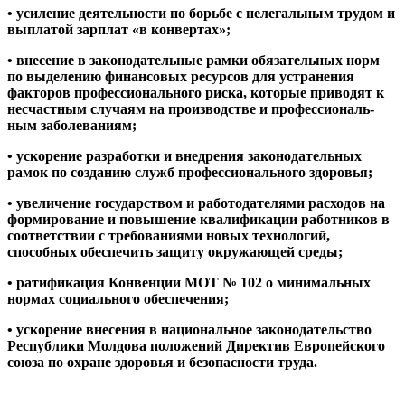
• усиление деятельности по борьбе с нелегаль­ным трудом и
выплатой зарплат «в конвертах»;
• внесение в законодательные рамки обяза­тельных норм
по выделению финансовых ре­сурсов для устранения
факторов профессио­нального риска, которые приводят к
несчаст­ным случаям на производстве и профессиональ­
ным заболеваниям;
• ускорение разработки и внедрения законо­дательных
рамок по созданию служб професси­онального здоровья;
• увеличение государством и работодателями расходов на
формирование и повышение ква­лификации работников в
соответствии с требо­ваниями новых технологий,
способных обеспе­чить защиту окружающей среды;
• ратификация Конвенции МОТ № 102 о ми­нимальных
нормах социального обеспечения;
• ускорение внесения в национальное законо­дательство
Республики Молдова положений Ди­ректив Европейского
союза по охране здоровья и безопасности труда.