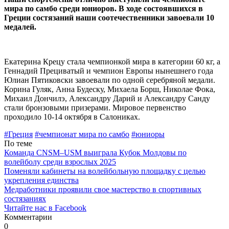
мира по самбо среди юниоров. В ходе состоявшихся в
Греции состязаний наши соотечественники завоевали 10
медалей.
Екатерина Крецу стала чемпионкой мира в категории 60 кг, а
Геннадий Прециватый и чемпион Европы нынешнего года
Юлиан Пятиковски завоевали по одной серебряной медали.
Корина Гуляк, Анна Будеску, Михаела Борш, Николае Фока,
Михаил Дончилэ, Александру Дарий и Александру Санду
стали бронзовыми призерами. Мировое первенство
проходило 10-14 октября в Салониках.
#Греция
#чемпионат мира по самбо
#юниоры
По теме
Команда CNSM–USM выиграла Кубок Молдовы по
волейболу среди взрослых 2025
Поменяли кабинеты на волейбольную площадку с целью
укрепления единства
Медработники проявили свое мастерство в спортивных
состязаниях
Читайте нас в Facebook
Комментарии
0