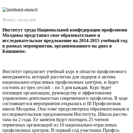
Фото: vocea.md
Институт труда Национальной конфедерации профсоюзов
Молдовы представил свое образовательное и
исследователь­ское предложение на 2014-2015 учебный год
в рамках меропри­ятия, организованного на днях в
Кишиневе.
Институт предлагает учебный курс в области профсоюзного
менеджмента, ко­торый рассчитан для лидеров и актива
национально-отраслевых профсоюзных центров, и будет
состоять из трех сессий – по 3 дня каждая. Курс будет
посвящен ор­ганизации, руководству и эффективному
управлению деятельностью современно­го профсоюза. В ходе
состоявшегося ме­роприятия открылась и III Профсоюзная
школа Молдовы. Она тоже предусмотре­на образовательным и
исследовательским предложением Института. Школа рассчи­
тана на 2 года. Ее занятия будут посещать 25 членов
первичных организаций из 10 национально-отраслевых
профсоюзных центров. В первый год участники Профсо­