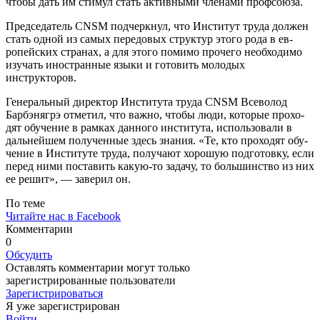
чтобы дать им стимул стать активными членами профсоюза.
Председатель CNSM подчеркнул, что Институт труда должен
стать одной из са­мых передовых структур этого рода в ев­
ропейских странах, а для этого помимо прочего необходимо
изучать иностранные языки и готовить молодых
инструкторов.
Генеральный директор Института тру­да CNSM Всеволод
Барбэнягрэ отметил, что важно, чтобы люди, которые прохо­
дят обучение в рамках данного институ­та, использовали в
дальнейшем получен­ные здесь знания. «Те, кто проходят обу­
чение в Институте труда, получают хоро­шую подготовку, если
перед ними поста­вить какую-то задачу, то большинство из них
ее решит», — заверил он.
По теме
Читайте нас в Facebook
Комментарии
0
Обсудить
Оставлять комментарии могут только
зарегистрированные пользователи
Зарегистрироваться
Я уже зарегистрирован
Войти