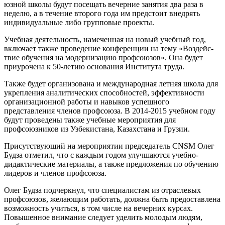
юзной школы будут посещать вечерние занятия два раза в
неделю, а в течение вто­рого года им предстоит внедрять
индиви­дуальные либо групповые проекты.
Учебная деятельность, намеченная на новый учебный год,
включает также про­ведение конференции на тему «Воздейс­
твие обучения на модернизацию профсо­юзов». Она будет
приурочена к 50-летию основания Института труда.
Также будет организована и междуна­родная летняя школа для
укрепления ана­литических способностей, эффективнос­ти
организационной работы и навыков ус­пешного
представления членов профсо­юза. В 2014-2015 учебном году
будут про­ведены также учебные мероприятия для
профсоюзников из Узбекистана, Казахс­тана и Грузии.
Присутствующий на мероприятии председатель CNSM Олег
Будза отметил, что с каждым годом улучшаются учебно-
дидактические материалы, а также пред­ложения по обучению
лидеров и членов профсоюза.
Олег Будза подчеркнул, что специалис­там из отраслевых
профсоюзов, желаю­щим работать, должна быть предоставле­на
возможность учиться, в том числе на вечерних курсах.
Повышенное внимание следует уделить молодым людям,