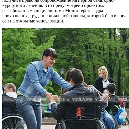
по­лучить право на сопровождение на период санаторно-
курортно­го лечения. Это предусмотрено проектом,
разработанным спе­циалистами Министерства здра­
воохранения, труда и социаль­ной защиты, который был выне­
сен на открытые консультации.