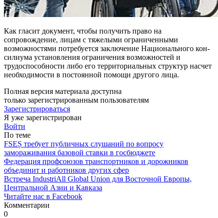
Как гласит документ, чтобы по­лучить право на
сопровождение, лицам с тяжелыми ограниченны­ми
возможностями потребуется заключение Национального кон­
силиума установления ограниче­ния возможностей и
трудоспособ­ности либо его территориальных структур насчет
необходимости в постоянной помощи другого лица.
Полная версия материала доступна
только зарегистрированным пользователям
Зарегистрироваться
Я уже зарегистрирован
Войти
По теме
FSEȘ требует публичных слушаний по вопросу
замораживания базовой ставки в госбюджете
Федерация профсоюзов транспортников и дорожников
объединит и работников других сфер
Встреча IndustriAll Global Union для Восточной Европы,
Центральной Азии и Кавказа
Читайте нас в Facebook
Комментарии
0